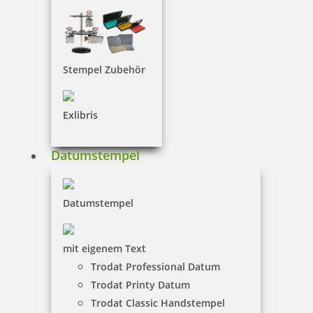
Grafik
QR-Code
Stempel Zubehör
Rahmen/Linien
Exlibris
Ihre Vorlagen
Komplettupload
Datumstempel
Gitter:
Hilfslinien
Ausrichten
Datumstempel
Zeile hinzufügen
Zeile entfernen
mit eigenem Text
Trodat Professional Datum
Auf alle anwenden
Trodat Printy Datum
Gestaltung löschen
Trodat Classic Handstempel
1:1 Vorschau als PDF