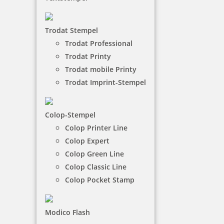
Colop Printer Green Line 30
Trodat Stempel
Colop Green Line Printer 30
Trodat Professional
Hersteller:
Colop
Max. Zeilen: 5
Trodat Printy
Max. Abdruckmaße: 47 x 18 mm
Trodat mobile Printy
Kissenfarben: BLAU, FARBLOS, GRÜN, ROT,
Trodat Imprint-Stempel
SCHWARZ, VIOLETT
Colop Green Line Printer 30
Colop-Stempel
Colop Printer Line
Colop Expert
Colop Green Line
18,97 €
Colop Classic Line
Colop Pocket Stamp
-
Modico Flash
+