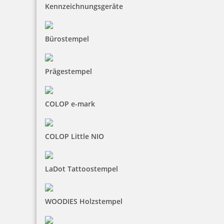
Stempelkissen gibt es ein langjährige
Kennzeichnungsgeräte
Nachkaufgarantie.
Bürostempel
Zubehör
für Colop Printer Green Line 30 - Bestellen Si
im nächsten Schritt
Prägestempel
COLOP e-mark
COLOP Little NIO
Colop Ersatzkissen E/30 (Printer 30, Compact Printer C 30)
LaDot Tattoostempel
2,83 €
WOODIES Holzstempel