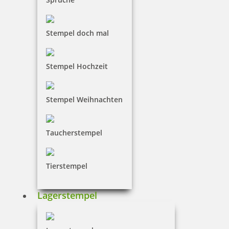
Umrandung
Stempel doch mal
ohne
mit
Kissenfarbe
Stempel Hochzeit
Geben Sie im folgenden Feld den Text ein, wie
er auf dem Stempelabdruck erscheinen soll.
Stempel Weihnachten
Achten Sie dabei auf exakte Schreibweise. Der
Text wird 1:1 übernommen
Taucherstempel
Tierstempel
Lagerstempel