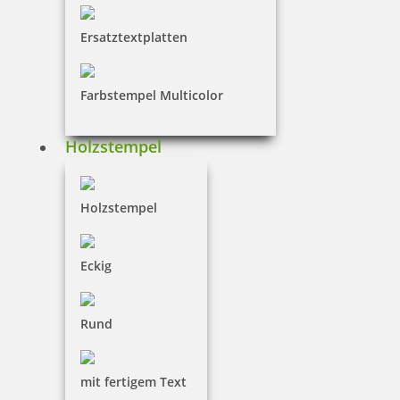
Gestaltung erst abschließen
Ersatztextplatten
Preis pro Stück zzgl. 19 % Mwst.
Farbstempel Multicolor
exkl. Versandkosten
Artikelnummer: PRINTER30GREENLINE
Holzstempel
Lieferzeit 1-2 Werktage
Holzstempel
Eckig
selbst gestalten
gestalten lassen
Rund
Vorlagen
mit fertigem Text
Text