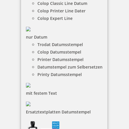
Colop Classic Line Datum
Gestaltung abschließen
Colop Printer Line Dater
Colop Expert Line
nur Datum
Trodat Datumsstempel
Colop Datumsstempel
Printer Datumsstempel
Datumstempel zum Selbersetzen
Printy Datumsstempel
Kissenfarbe:
Aktuelle Größe:
mit festem Text
Maximalgröße:
Gestaltungsgröße verändern:
Gestaltungsbereich ausfüllen
Ersatztextplatten Datumstempel
Gestaltung abschließen
Willkommen im Produkt-Konfigurator!