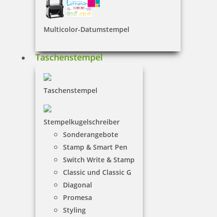
Wie möchten Sie starten?
Ihre fertige Gestaltung hochladen
Multicolor-Datumstempel
Ihren Stempel frei gestalten
Taschenstempel
Taschenstempel
Stempelkugelschreiber
Vorlage 1
Sonderangebote
Vorlage 2
Stamp & Smart Pen
Switch Write & Stamp
Vorlage 3
Classic und Classic G
Diagonal
Promesa
Styling