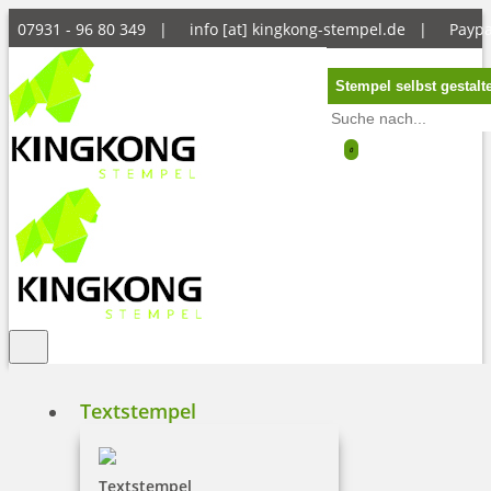
07931 - 96 80 349 |
info [at] kingkong-stempel.de
|
Payp
Stempel selbst gestalt
0
Textstempel
Textstempel