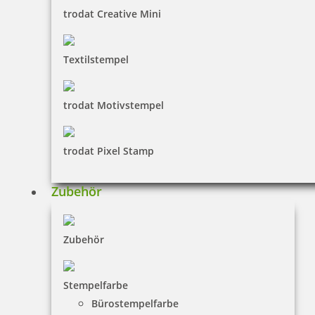
zzgl. 19 % Mwst.
trodat Creative Mini
Textilstempel
Herstellerinformationen
trodat Motivstempel
Hersteller:
Colop
COLOP Stempelerzeugung Skopek Gesellschaft m.b.H. &
trodat Pixel Stamp
Co. KG,
Dr.-Arming-Straße 5, 4600 Wels, Austria
Kontakt: colop@colop.com
Zubehör
Zubehör
Colop Stempel – Stempelvielfalt
ohne Grenzen
Stempelfarbe
Bürostempelfarbe