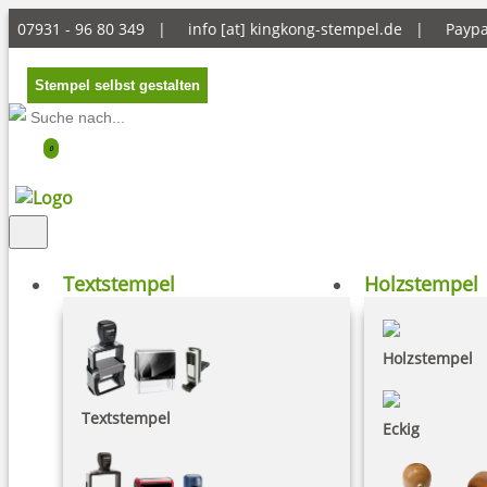
07931 - 96 80 349 |
info [at] kingkong-stempel.de
|
Payp
Stempel selbst gestalten
0
Textstempel
Holzstempel
Holzstempel
Textstempel
Eckig