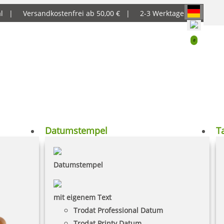
al |
Versandkostenfrei ab 50,00 € |
2-3 Werktage
0
Datumstempel
T
Datumstempel
mit eigenem Text
Trodat Professional Datum
Trodat Printy Datum