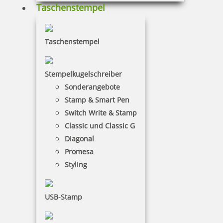
Taschenstempel
381,60 €
Taschenstempel
zzgl. 19 % Mwst.
Stempelkugelschreiber
Jetzt gestalten
Sonderangebote
Stamp & Smart Pen
Switch Write & Stamp
Classic und Classic G
Diagonal
Promesa
Reiner DN53a Numeroteur mit Datum und Textplatte 50x30 mm
Styling
USB-Stamp
433,35 €