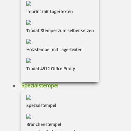
Reiner B2 Paginierstempel mit Zifferngröße 4,5 mm in
Imprint mit Lagertexten
Blockschrift
Trodat-Stempel zum selber setzen
122,40 €
Holzstempel mit Lagertexten
zzgl. 19 % Mwst.
Bestellen
Trodat 4912 Office Printy
Spezialstempel
Spezialstempel
Reiner B2 Paginierstempel mit Zifferngröße 5,5 mm in
Blockschrift
Branchenstempel