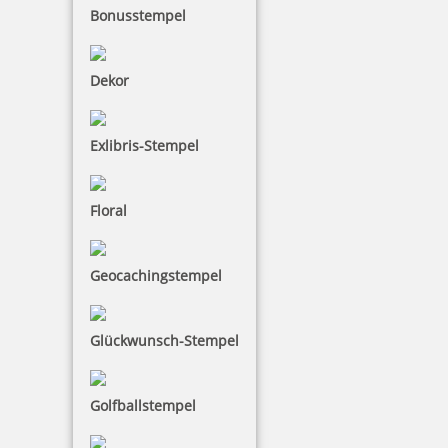
Bonusstempel
Dekor
Reiner D28b Datumstempel mit Textplatte 35x20 mm
Exlibris-Stempel
Floral
176,76 €
zzgl. 19 % Mwst.
Geocachingstempel
Jetzt gestalten
Glückwunsch-Stempel
Golfballstempel