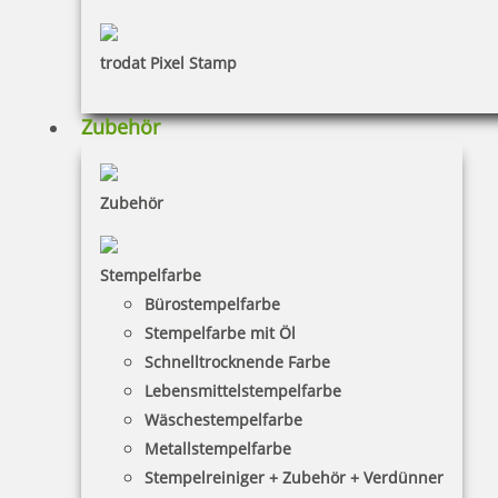
trodat Pixel Stamp
Reiner Paginierstempel B6 mit Zifferngröße 4,5 mm in
Blockschrift
Zubehör
70,31 €
Zubehör
zzgl. 19 % Mwst.
Bestellen
Stempelfarbe
Bürostempelfarbe
Stempelfarbe mit Öl
Schnelltrocknende Farbe
Lebensmittelstempelfarbe
Wäschestempelfarbe
Metallstempelfarbe
Reiner Paginierstempel B6 mit Zifferngröße 5,5 mm in
Blockschrift
Stempelreiniger + Zubehör + Verdünner