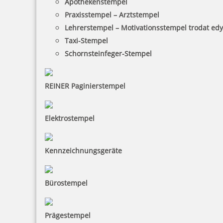
Apothekenstempel
Praxisstempel – Arztstempel
122,40 €
Lehrerstempel – Motivationsstempel trodat ed
Taxi-Stempel
zzgl. 19 % Mwst.
Schornsteinfeger-Stempel
Bestellen
REINER Paginierstempel
Elektrostempel
Reiner B2 Paginierstempel mit Zifferngröße 4,5 mm in Antiqua
Kennzeichnungsgeräte
Bürostempel
122,40 €
Prägestempel
zzgl. 19 % Mwst.