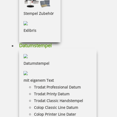
Metallstempel mit Datum
Stempel Zubehör
Metallstempel individuell Text und Datum
Exlibris
Datumstempel
Numeroteure
Datumstempel
mit eigenem Text
Trodat Professional Datum
Trodat Printy Datum
33 Artikel in der Kategorie
Trodat Classic Handstempel
Colop Classic Line Datum
Colop Printer Line Dater