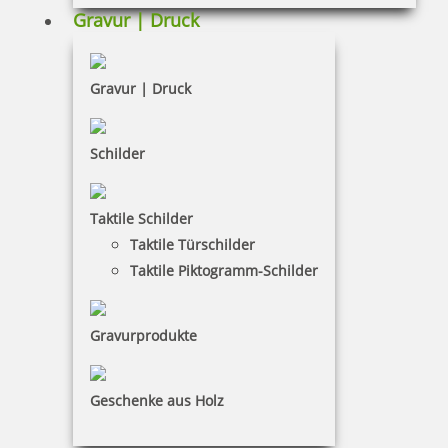
zzgl. 19 % Mwst.
Gravur | Druck
Bestellen
Gravur | Druck
Schilder
Reiner Paginierstempel B6 mit Zifferngröße 5,5 mm in Antiqua
Taktile Schilder
Taktile Türschilder
Taktile Piktogramm-Schilder
69,39 €
Gravurprodukte
zzgl. 19 % Mwst.
Bestellen
Geschenke aus Holz