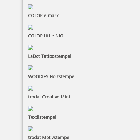
Bestellen
COLOP e-mark
COLOP Little NIO
Reiner B2 Paginierstempel mit Zifferngröße 5,5 mm in Antiqua
LaDot Tattoostempel
WOODIES Holzstempel
122,40 €
trodat Creative Mini
zzgl. 19 % Mwst.
Bestellen
Textilstempel
trodat Motivstempel