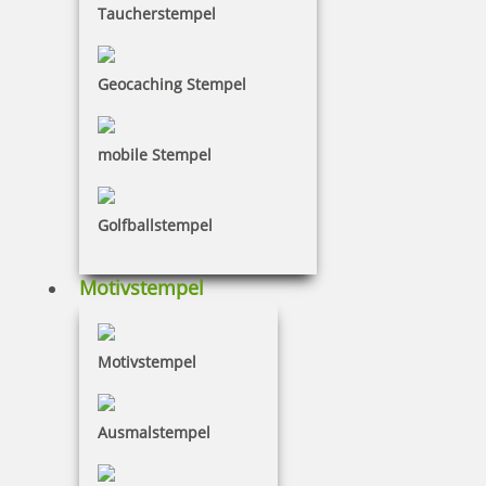
Taucherstempel
zzgl. 19 % Mwst.
Jetzt gestalten
Geocaching Stempel
mobile Stempel
Golfballstempel
Reiner DN65a Numeroteur mit Datum und Textplatte 65x30 mm
Motivstempel
508,05 €
Motivstempel
zzgl. 19 % Mwst.
Jetzt gestalten
Ausmalstempel