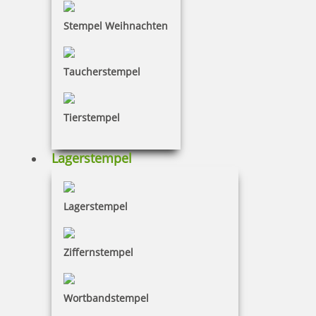
Stempel Weihnachten
Taucherstempel
Reiner D65 Datumstempel mit Textplatte 65x30 mm
Tierstempel
Lagerstempel
436,05 €
Lagerstempel
zzgl. 19 % Mwst.
Jetzt gestalten
Ziffernstempel
Wortbandstempel