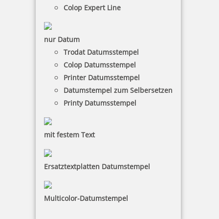
Colop Expert Line
Reiner D28bN Numeroteur mit Textplatte 35x20 mm
nur Datum
Trodat Datumsstempel
Colop Datumsstempel
Printer Datumsstempel
217,26 €
Datumstempel zum Selbersetzen
Printy Datumsstempel
zzgl. 19 % Mwst.
Jetzt gestalten
mit festem Text
Ersatztextplatten Datumstempel
Multicolor-Datumstempel
Reiner N53a Numeroteur mit Textplatte 50x30 mm