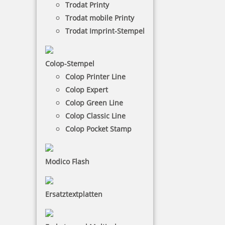
Trodat Printy
Trodat mobile Printy
NACH WUNSCHSTEMPEL FILTERN
Trodat Imprint-Stempel
Colop-Stempel
€-
↑
Colop Printer Line
€+
↓
Colop Expert
Colop Green Line
Colop Classic Line
REINER PAGINIERSTEMPEL -
Colop Pocket Stamp
KATEGORIEN
Modico Flash
Ersatztextplatten