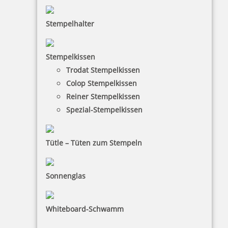
Stempelhalter
69,39 €
Stempelkissen
zzgl. 19 % Mwst.
Trodat Stempelkissen
Bestellen
Colop Stempelkissen
Reiner Stempelkissen
Spezial-Stempelkissen
Tütle – Tüten zum Stempeln
Reiner Paginierstempel B6 mit Zifferngröße 4,5 mm in Antiqua
Sonnenglas
69,39 €
Whiteboard-Schwamm