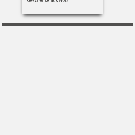
Geschenke aus Holz
Alexander Resch
Beim Oelsteg 4|97980 Bad Mergentheim
07931 - 96 80 349