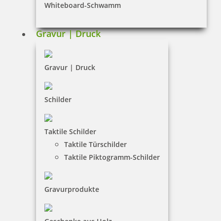
Whiteboard-Schwamm
Datenschutz
AGB
Gravur | Druck
Widerruf
Barrierefreiheit
Gravur | Druck
Vertrag widerrufen
Schilder
KUNDENBEREICH
Taktile Schilder
Mein Konto
Taktile Türschilder
Warenkorb
Taktile Piktogramm-Schilder
Kundenservice
Gravurprodukte
KONTAKT
KINGKONG stempel