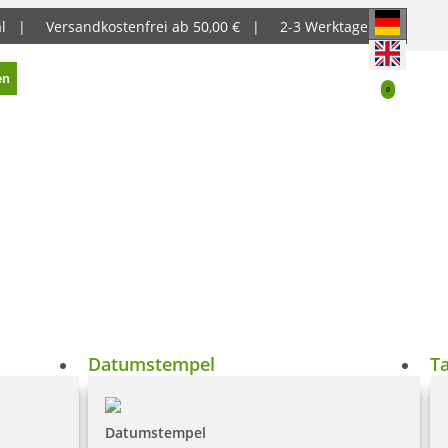
al |
Versandkostenfrei ab 50,00 € |
2-3 Werktage
en
0
Datumstempel
T
Datumstempel