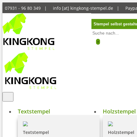
07931 - 96 80 349 |
info [at] kingkong-stempel.de
|
Payp
Stempel selbst gestalt
0
Textstempel
Holzstempel
Textstempel
Holzstempel