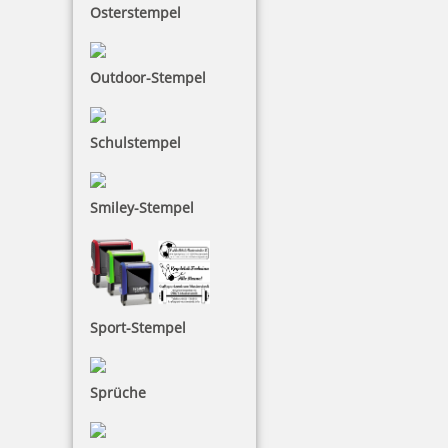
Osterstempel
Colop WOODIES Bauernhoftiere Set mit 12 Holzstempeln
Outdoor-Stempel
26,44 €
Schulstempel
zzgl. 19 % Mwst.
Smiley-Stempel
Bestellen
Sport-Stempel
Colop WOODIES Mix Set mit 12 Holzstempeln
Sprüche