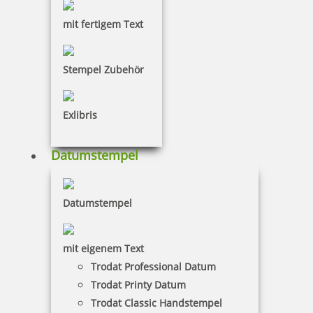
mit fertigem Text
4,15 €
Stempel Zubehör
zzgl. 19 % Mwst.
Bestellen
Exlibris
Datumstempel
Datumstempel
Colop WOODIES Stempelkissen Blautöne
mit eigenem Text
Trodat Professional Datum
Trodat Printy Datum
4,15 €
Trodat Classic Handstempel