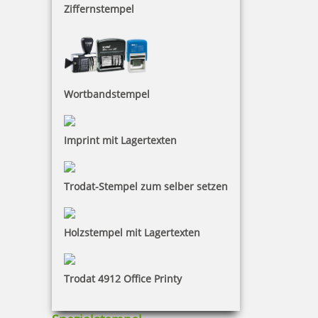
Bestellen
Ziffernstempel
Wortbandstempel
Colop WOODIES Stempelkissen Display
Imprint mit Lagertexten
Trodat-Stempel zum selber setzen
94,46 €
zzgl. 19 % Mwst.
Holzstempel mit Lagertexten
Bestellen
Trodat 4912 Office Printy