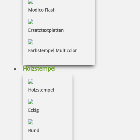
Modico Flash
Colop WOODIES Stempelkissen Gelbtöne
Ersatztextplatten
Farbstempel Multicolor
4,15 €
Holzstempel
zzgl. 19 % Mwst.
Bestellen
Holzstempel
Eckig
Colop WOODIES Stempelkissen Rottöne
Rund