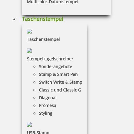
Multicolor-Datumstempel
Taschenstempel
Colop WOODIES Stempelkissen Braun oder Schwarz
Taschenstempel
Stempelkugelschreiber
4,15 €
Sonderangebote
Stamp & Smart Pen
zzgl. 19 % Mwst.
Switch Write & Stamp
Bestellen
Classic und Classic G
Diagonal
Promesa
Styling
USB-Stamp
Colop WOODIES Display Baby mit 25 Stempeln und 5 Kissen