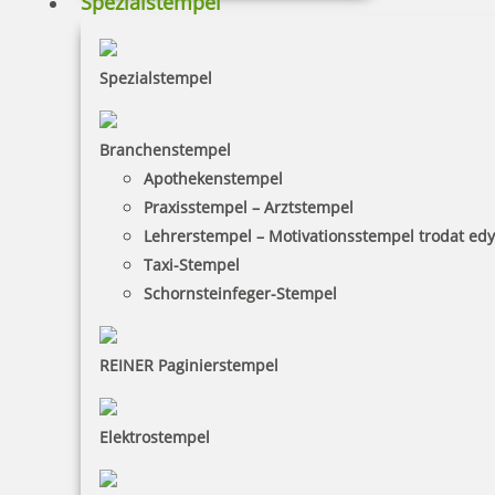
Spezialstempel
Colop WOODIES Stempel Auto mit Tannenbaum
Spezialstempel
Branchenstempel
Apothekenstempel
4,15 €
Praxisstempel – Arztstempel
Lehrerstempel – Motivationsstempel trodat ed
zzgl. 19 % Mwst.
Taxi-Stempel
Bestellen
Schornsteinfeger-Stempel
REINER Paginierstempel
Elektrostempel
Colop WOODIES Stempel Fäustlinge