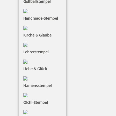
Golfballstempel
Handmade-Stempel
Colop WOODIES Display Weihnachten mit 25 Stempeln und 5
Kirche & Glaube
Kissen
Lehrerstempel
113,36 €
Liebe & Glück
zzgl. 19 % Mwst.
Bestellen
Namensstempel
Olchi-Stempel