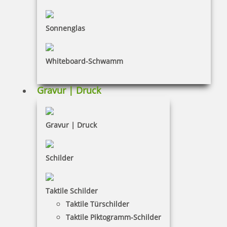
Sonnenglas
Whiteboard-Schwamm
Colop WOODIES Stempel Schneemann
Gravur | Druck
4,15 €
Gravur | Druck
zzgl. 19 % Mwst.
Bestellen
Schilder
Taktile Schilder
Taktile Türschilder
Taktile Piktogramm-Schilder