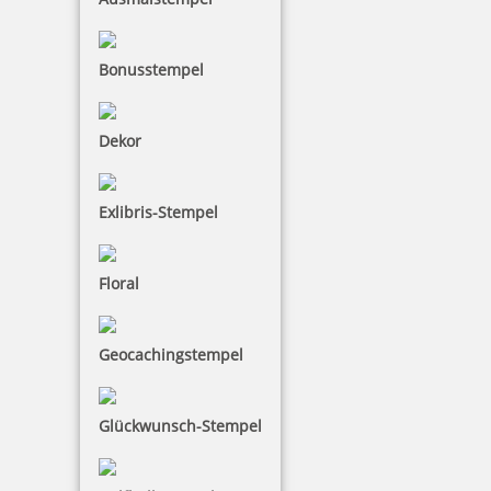
113,36 €
zzgl. 19 % Mwst.
Bonusstempel
Bestellen
Dekor
Exlibris-Stempel
Colop WOODIES Display Liebe mit 25 Stempeln und 5 Kissen
Floral
Geocachingstempel
113,36 €
Glückwunsch-Stempel
zzgl. 19 % Mwst.
Bestellen