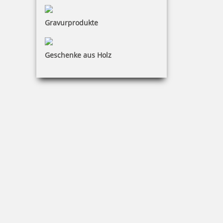
Colop WOODIES Stempel Weihnachtsmann
Gravurprodukte
Geschenke aus Holz
4,15 €
zzgl. 19 % Mwst.
Bestellen
Colop WOODIES Stempel Weihnachtsstern