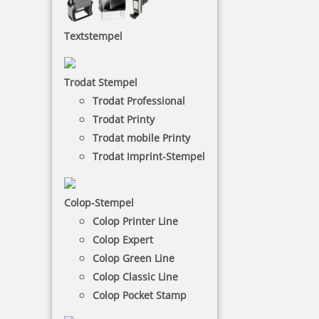
WOODIES Holzstempel
Textstempel
Mit Woodies Holzstempeln ist man für viele Anlässe
gewappnet. Für Bastelfreunde stehen verschiedene
Themensets sowie passende Stempelkissen in
Trodat Stempel
wunderschönen Farben zur Auswahl.
Trodat Professional
Trodat Printy
NACH WUNSCHSTEMPEL FILTERN
Trodat mobile Printy
Trodat Imprint-Stempel
€-
↑
Colop-Stempel
€+
↓
Colop Printer Line
Colop Expert
45 Artikel in der Kategorie
Colop Green Line
Colop Classic Line
Colop Pocket Stamp