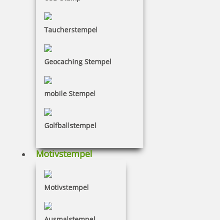
Taucherstempel
113,36 €
Geocaching Stempel
zzgl. 19 % Mwst.
Bestellen
mobile Stempel
Golfballstempel
Motivstempel
Colop WOODIES Display Hochzeit mit 25 Stempeln und 5 Kissen
Motivstempel
Ausmalstempel