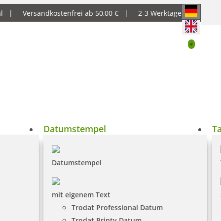
al |
Versandkostenfrei ab 50,00 € |
2-3 Werktage
0
Datumstempel
T
Datumstempel
mit eigenem Text
Trodat Professional Datum
Trodat Printy Datum