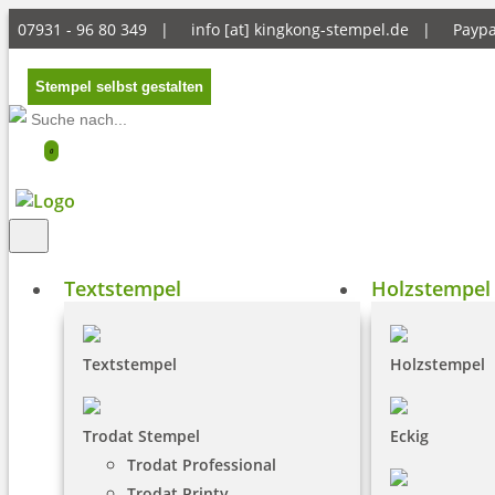
07931 - 96 80 349 |
info [at] kingkong-stempel.de
|
Payp
Stempel selbst gestalten
0
Textstempel
Holzstempel
Textstempel
Holzstempel
Trodat Stempel
Eckig
Trodat Professional
Trodat Printy